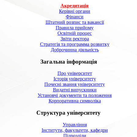
Акредитація
Керівні органи
Фінанси
Штатний розпис та вакансії
Правила прийому
Освітній процес
Звіти ректора
Стратегія та программа розвитку
Доброчинна діяльність
Загальна інформація
Про університет
Історія університету
Почесні звання університету
Видатні випускники
Установчі документи та положення
Корпоративна символiка
Структура університету
Управління
Інститути, факультети, кафедри
Підрозділи