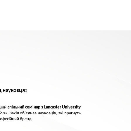
д науковця»
рший
спільний семінар з Lancaster University
ion»
. Захід об’єднав науковців, які прагнуть
професійний бренд.