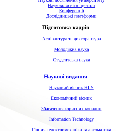
Наукові досягнення університету
Науково-освітні центри
Конференції
Дослідницькі платформи
Підготовка кадрів
Аспірантура та докторантура
Молодіжна наука
Студентська наука
Наукові видання
Науковий вісник НГУ
Економічний вісник
Збагачення корисних копалин
Information Technology
Гірнича електромеханіка та автоматика