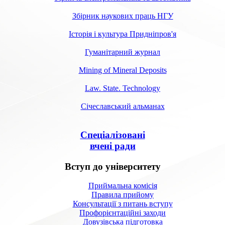
Збірник наукових праць НГУ
Історія і культура Придніпров'я
Гуманітарний журнал
Mining of Mineral Deposits
Law. State. Technology
Січеславський альманах
Спеціалізовані
вчені ради
Вступ до університету
Приймальна комісія
Правила прийому
Консультації з питань вступу
Профорієнтаційні заходи
Довузівська підготовка