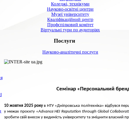
Коледжі, технікуми
Науково-освітні центри
Музеї університету
Кваліфікаційний центр
Профспілковий комітет
Віртуальні тури по аудиторіях
Послуги
Науково-аналітичні послуги
ня
Семінар «Персональний брен
d
10 жовтня 2025 року
в НТУ «Дніпровська політехніка» відбувся пе
д
у межах проєкту
«Advance HEI Reputation through Global Collaborat
зробити свій внесок у видимість університету та зміцнити власний 